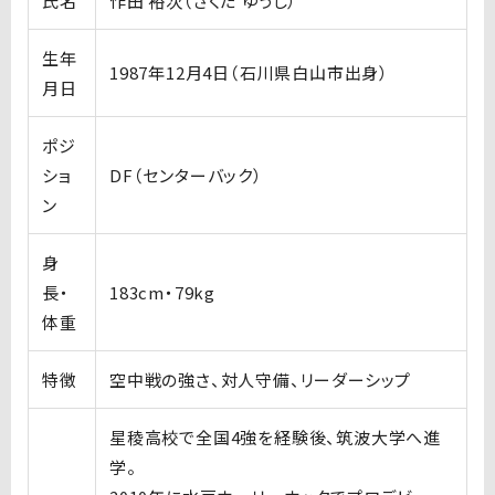
氏名
作田 裕次（さくだ ゆうじ）
生年
1987年12月4日（石川県白山市出身）
月日
ポジ
ショ
DF（センターバック）
ン
身
長・
183cm・79kg
体重
特徴
空中戦の強さ、対人守備、リーダーシップ
星稜高校で全国4強を経験後、筑波大学へ進
学。