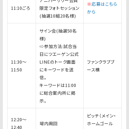
アニバーサリー会員
※
応募はこちら
11:10ごろ
限定フォトセッション
から
(抽選10組20名様)
サイン会(抽選50名
様)
⇨参加方法:試合当
日にツエーゲン公式
11:30〜
LINEのトーク画面
ファンクラブブ
11:50
にキーワードを送
ース横
信。
キーワードは11:00
に総合案内所に掲
示。
ピッチ（メイン・
12:20〜
場内周回
ホームゴール
12:40