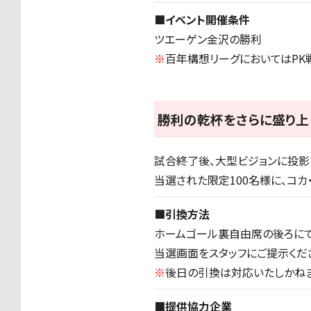
■イベント開催条件
ツエーゲン金沢の勝利
※
百年構想リーグにおいてはPK
勝利の乾杯をさらに盛り上
試合終了後、大型ビジョンに投影さ
当選された限定100名様に、コカ
■引換方法
ホームゴール裏自由席の後ろにて
当選画面をスタッフにご提示くだ
※
後日の引換は対応いたしかねま
■提供協力企業