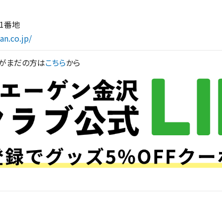
1番地
an.co.jp/
録がまだの方は
こちら
から