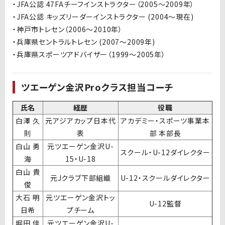
・
JFA
公認
47FA
チーフインストラクター（
2005
～
2009
年）
・
JFA
公認 キッズリーダーインストラクター
(2004
～現在
)
・神戸市トレセン（
2006
～
2010
年）
・兵庫県セントラルトレセン
(2007
～
2009
年
)
・兵庫県スポーツアドバイザー（
1999
～
2005
年）
ツエーゲン金沢
Pro
クラス担当コーチ
氏名
経歴
役職
白澤 久
元アジアカップ日本代
アカデミー・スポーツ事業本
則
表
部 本部長
白山 勇
元ツエーゲン金沢U-
スクール・U-12ダイレクター
海
15・U-18
白山 貴
元Jクラブ下部組織
U-12・スクールダイレクター
俊
大石 明
元ツエーゲン金沢トッ
U-12監督
日希
プチーム
堀田 佳
元ツエーゲン金沢U-