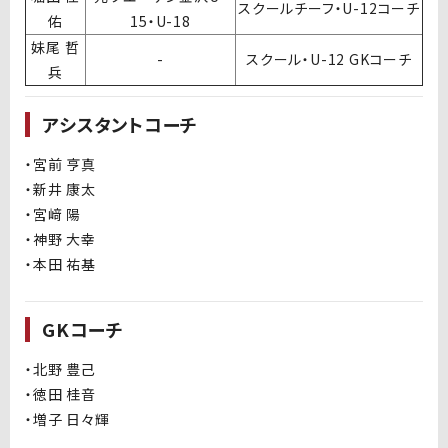
スクールチーフ・U-12コーチ
佑
15・U-18
妹尾 哲
-
スクール・U-12 GKコーチ
兵
アシスタントコーチ
・宮前 亨真
・新井 康太
・宮﨑 陽
・神野 大幸
・本田 祐基
GKコーチ
・北野 豊己
・徳田 桂音
・増子 日々輝