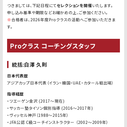
つきましては、下記日程にて
セレクションを開催
いたします。
申し込み基準や期限などお確かめの上、ご参加ください。
※
合格者は、2026年度Proクラスの活動へご参加いただきま
す。
Proクラス コーチングスタッフ
統括:白澤 久則
日本代表歴
アジアカップ日本代表（イラン・韓国・
UAE
・カタール戦出場）
指導経歴
・ツエーゲン金沢
(2017
～現在
)
・サッカー塾タイソン個別指導
(2016
～
2017
年
)
・ヴィッセル神戸（
1988
～
2015
年）
・
JFA
公認
C
級コーチインストラクター （
2002
～
2009
年）