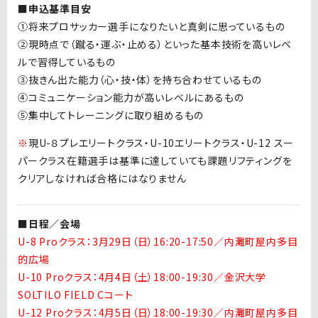
■申込基準目安
①将来プロサッカー選手になりたいと真剣に思っているもの
②現時点で（蹴る・運ぶ・止める）といった基本技術を高いレベ
ルで習得しているもの
③抜きん出た能力（心・技・体）を持ち合わせているもの
④コミュニケーション能力が高いレベルにあるもの
⑤集中してトレーニングに取り組めるもの
※
現
U-
８プレエリートクラス・
U-10
エリートクラス・
U-12
スー
パークラス在籍選手は基準に達していても課題リフティングを
クリアしなければ合格にはなりません
■日程／会場
U-8 Proクラス：3月29日（日）16:20-17:50／内灘町屋内多目
的広場
U-10 Proクラス：4月4日（土）18:00-19:30／金沢大学
SOLTILO FIELD Cコート
U-12 Proクラス：4月5日（日）18:00-19:30／内灘町屋内多目