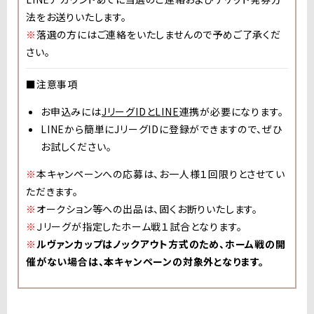
法をお送りいたします。
※
落選の方にはご連絡をいたしませんので予めご了承くだ
さい。
■
注意事項
お申込みには
J
リーグ
ID
と
LINE
連携が必要になります。
LINE
から簡単に
J
リーグ
ID
に登録ができますので、ぜひ
お試しください。
※
本キャンペーンへの応募は、お一人様１回限りとさせてい
ただきます。
※
オークション等への出品は、固くお断りいたします。
※
Ｊリーグが指定したホーム戦１試合となります。
※
ルヴァンカップはノックアウト方式のため、ホーム戦の開
催がない場合は、本キャンペーンの対象外となります。