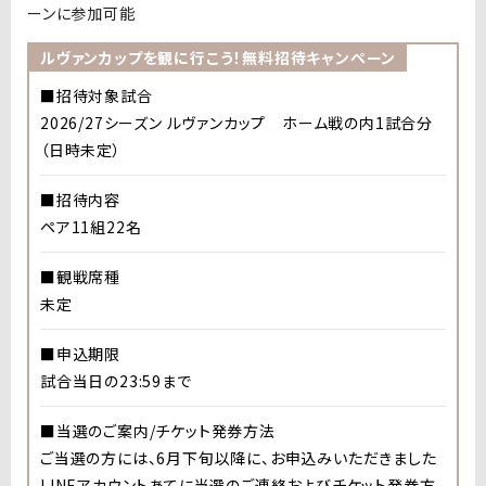
ーンに参加可能
ルヴァンカップを観に行こう！無料招待キャンペーン
■招待対象試合
2026/27
シーズン ルヴァンカップ ホーム戦の内
1
試合分
（日時未定）
■
招待内容
ペア
11
組
22
名
■
観戦席種
未定
■
申込期限
試合当日の
23:59
まで
■
当選のご案内
/
チケット発券方法
ご当選の方には、
6
月下旬以降に、お申込みいただきました
LINE
アカウントあてに当選のご連絡およびチケット発券方