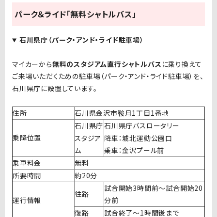
パーク＆ライド「無料シャトルバス」
石川県庁（パーク・アンド・ライド駐車場）
マイカーから
無料のスタジアム直行シャトルバス
に乗り換えて
ご来場いただくための駐車場（パーク・アンド・ライド駐車場）を、
石川県庁に設置しています。
住所
石川県金沢市鞍月1丁目1番地
石川県庁
石川県庁バスロータリー
乗降位置
スタジア
降車：城北運動公園口
ム
乗車：金沢プール前
乗車料金
無料
所要時間
約20分
試合開始3時間前～試合開始20
往路
運行情報
分前
復路
試合終了～1時間後まで