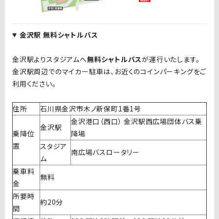
金沢駅 無料シャトルバス
金沢駅よりスタジアムへ
無料シャトルバス
が運行いたします。
金沢駅周辺でのマイカー駐車は、お近くのコインパーキングをご
利用ください。
住所
石川県金沢市木ノ新保町1番1号
金沢港口（西口） 金沢駅西広場団体バス乗
金沢駅
乗降位
降場
置
スタジア
南広場バスロータリー
ム
乗車料
無料
金
所要時
約20分
間