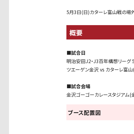
5月3日(日)カターレ富山戦の場
概要
■試合日
明治安田J2・J3百年構想リーグ
ツエーゲン金沢 vs カターレ富山(
■試合会場
金沢ゴーゴーカレースタジアム(金
ブース配置図