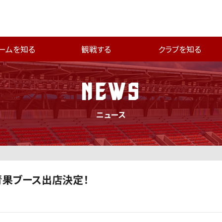
ームを知る
観戦する
クラブを知る
NEWS
ニュース
井青果ブース出店決定！