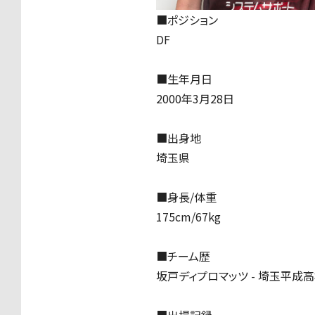
■ポジション
DF
■生年月日
2000年3月28日
■出身地
埼玉県
■身長/体重
175cm/67kg
■チーム歴
坂戸ディプロマッツ - 埼玉平成高
■出場記録