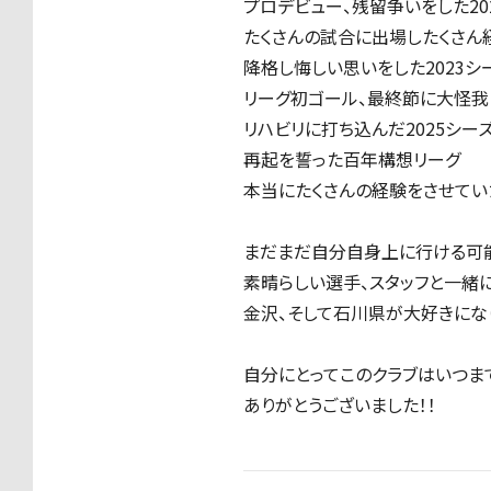
プロデビュー、残留争いをした20
たくさんの試合に出場したくさん経
降格し悔しい思いをした2023シ
リーグ初ゴール、最終節に大怪我し
リハビリに打ち込んだ2025シー
再起を誓った百年構想リーグ
本当にたくさんの経験をさせてい
まだまだ自分自身上に行ける可能
素晴らしい選手、スタッフと一緒
金沢、そして石川県が大好きにな
自分にとってこのクラブはいつま
ありがとうございました！！