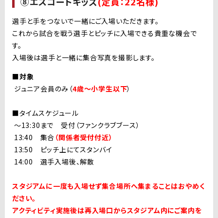
⑧エスコートキッズ
(定員：22名様)
選手と手をつないで一緒にご入場いただきます。
これから試合を戦う選手とピッチに入場できる貴重な機会で
す。
入場後は選手と一緒に集合写真を撮影します。
■対象
ジュニア会員のみ（
4歳〜小学生以下
）
■タイムスケジュール
〜13:30まで 受付（ファンクラブブース）
13:40 集合
（関係者受付付近）
13:50 ピッチ上にてスタンバイ
14:00 選手入場後、解散
スタジアムに一度も入場せず集合場所へ集まることはおやめく
ださい。
アクティビティ実施後は再入場口からスタジアム内にご案内を