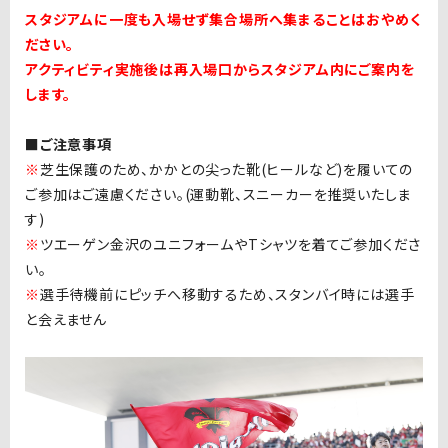
スタジアムに一度も入場せず集合場所へ集まることはおやめく
ださい。
アクティビティ実施後は再入場口からスタジアム内にご案内を
します。
■ご注意事項
※
芝生保護のため、かかとの尖った靴
(
ヒールなど
)
を履いての
ご参加はご遠慮ください。
(
運動靴、スニーカーを推奨いたしま
す
)
※
ツエーゲン金沢のユニフォームや
T
シャツを着てご参加くださ
い。
※
選手待機前にピッチへ移動するため、スタンバイ時には選手
と会えません