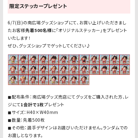
限定ステッカープレゼント
6/7(日
)
の南広場グッズショップにて、お買い上げいただきまし
たお客様
先着5
00
名様
に「オリジナルステッカー」をプレゼント
いたします！
ぜひ、グッズショップでゲットしてください♪
◼︎配布条件：南広場グッズ売店にてグッズをご購入された方、レ
ジにて
1会計で1枚
プレゼント
◼︎サイズ：H40×W40mm
◼︎数量：先着500枚
◼︎その他：選手デザインはお選びいただけません。ランダムでの
お渡しとなります。