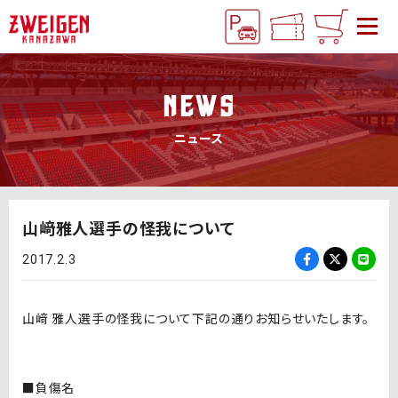
NEWS
ニュース
山﨑雅人選手の怪我について
2017.2.3
山﨑 雅人選手の怪我について下記の通りお知らせいたします。
■負傷名