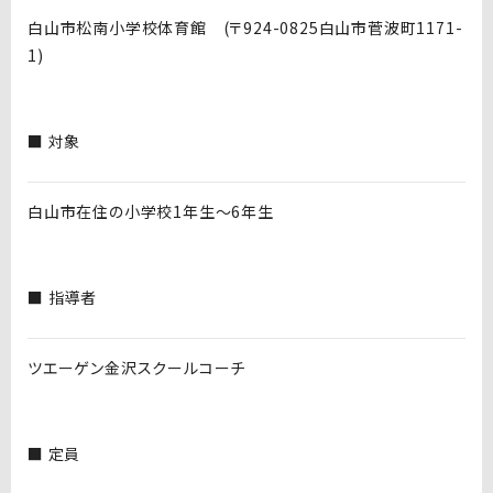
白山市松南小学校体育館 (〒924-0825白山市菅波町1171-
1)
■ 対象
白山市在住の小学校1年生〜6年生
■ 指導者
ツエーゲン金沢スクールコーチ
■ 定員