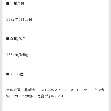
■生年月日
1987年6月25日
■身長/体重
165cm/64kg
■チーム歴
帯広北高－札幌大－ＳＡＧＡＷＡ ＳＨＩＧＡ ＦＣ－ツエーゲン金
沢－セレッソ大阪—徳島ヴォルティス