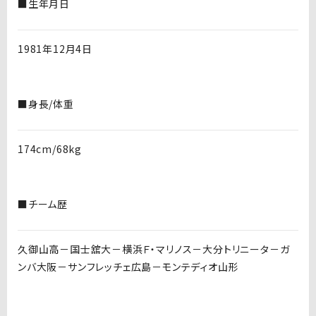
■生年月日
1981年12月4日
■身長/体重
174cm/68kg
■チーム歴
久御山高－国士舘大－横浜Ｆ・マリノス－大分トリニータ－ガ
ンバ大阪－サンフレッチェ広島－モンテディオ山形