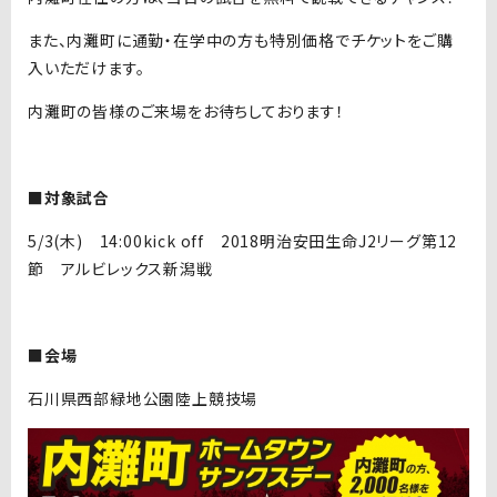
また、内灘町に通勤・在学中の方も特別価格でチケットをご購
入いただけます。
内灘町の皆様のご来場をお待ちしております！
■対象試合
5/3(木) 14:00kick off 2018明治安田生命J2リーグ第12
節 アルビレックス新潟戦
■会場
石川県西部緑地公園陸上競技場