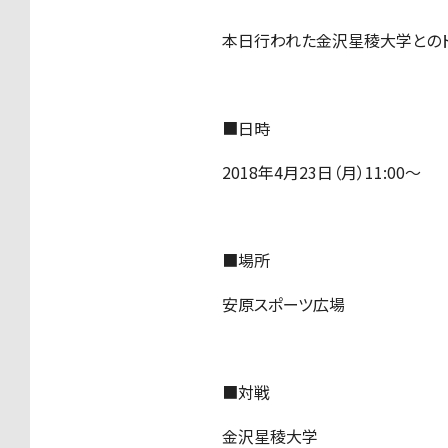
本日行われた金沢星稜大学とのト
■日時
2018年4月23日（月）11:00〜
■場所
安原スポーツ広場
■対戦
金沢星稜大学