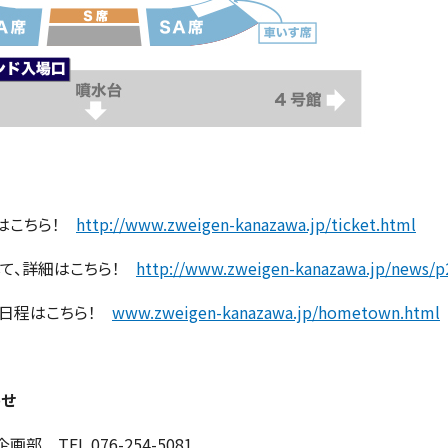
細はこちら！
http://www.zweigen-kanazawa.jp/ticket.html
して、詳細はこちら！
http://www.zweigen-kanazawa.jp/news/p
催日程はこちら！
www.zweigen-kanazawa.jp/hometown.html
わせ
TEL 076-254-5081