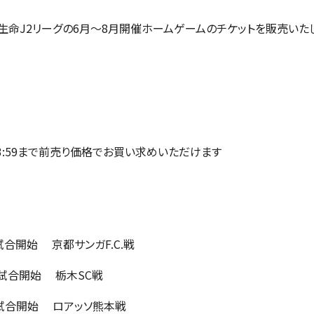
治安田生命J2リーグの6月～8月開催ホームゲームのチケットを販売い
3:59まで前売り価格でお買い求めいただけます
00試合開始 京都サンガF.C.戦
19:00試合開始 栃木SC戦
9:00試合開始 ロアッソ熊本戦