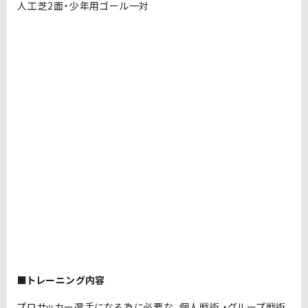
人工芝2面・少年用ゴール一対
■トレーニング内容
プロサッカー選手になる為に必要な、個人戦術 ・グループ戦術