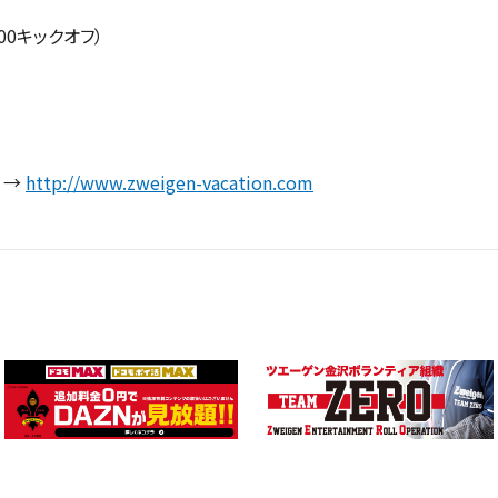
:00キックオフ）
 →
http://www.zweigen-vacation.com