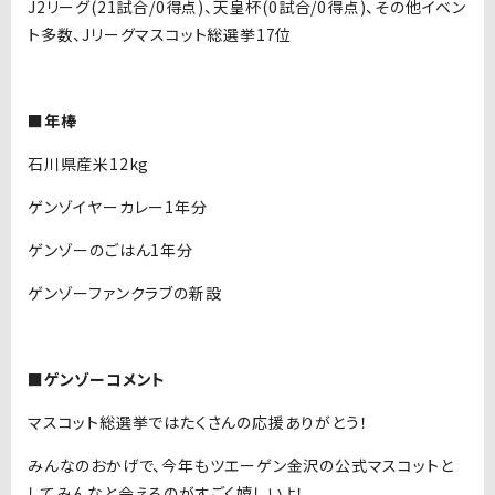
J2リーグ(21試合/0得点)、天皇杯(0試合/0得点)、その他イベン
ト多数、Jリーグマスコット総選挙17位
■年棒
石川県産米12kg
ゲンゾイヤーカレー1年分
ゲンゾーのごはん1年分
ゲンゾーファンクラブの新設
■ゲンゾーコメント
マスコット総選挙ではたくさんの応援ありがとう！
みんなのおかげで、今年もツエーゲン金沢の公式マスコットと
してみんなと会えるのがすごく嬉しいよ！