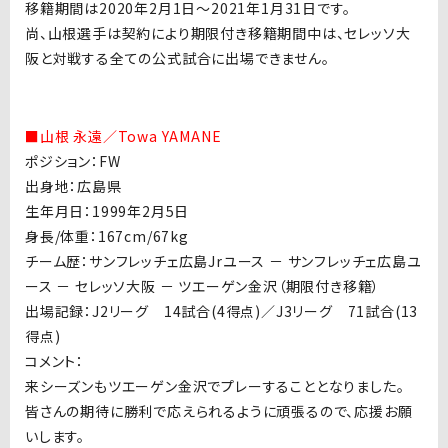
移籍期間は2020年2月1日～2021年1月31日です。
尚、山根選手は契約により期限付き移籍期間中は、セレッソ大
阪と対戦する全ての公式試合に出場できません。
■山根 永遠／Towa YAMANE
ポジション：FW
出身地：広島県
生年月日：1999年2月5日
身長/体重：167cm/67kg
チーム歴：サンフレッチェ広島Jrユース － サンフレッチェ広島ユ
ース － セレッソ大阪 － ツエーゲン金沢（期限付き移籍）
出場記録：J2リーグ 14試合(4得点)／J3リーグ 71試合(13
得点)
コメント：
来シーズンもツエーゲン金沢でプレーすることとなりました。
皆さんの期待に勝利で応えられるように頑張るので、応援お願
いします。