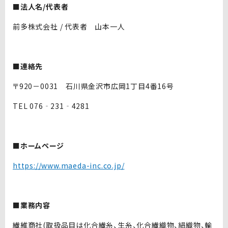
■法人名/代表者
前多株式会社 / 代表者 山本一人
■連絡先
〒920－0031 石川県金沢市広岡1丁目4番16号
TEL 076‐231‐4281
■ホームページ
https://www.maeda-inc.co.jp/
■業務内容
繊維商社(取扱品目は化合繊糸、生糸、化合繊織物、絹織物、輸