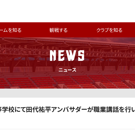
ームを知る
観戦する
クラブを知る
NEWS
ニュース
等学校にて田代祐平アンバサダーが職業講話を行