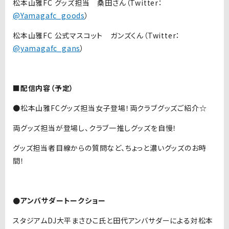
松本山雅FC グッズ担当 桑田さん（Twitter：
@Yamagafc_goods
）
松本山雅FC 公式マスコット ガンズくん（Twitter：
@yamagafc_gans
）
■配信内容（予定）
●松本山雅FCグッズ担当女子登場！両クラブグッズご紹介☆
両グッズ担当が登場し、クラブ一推しグッズを自慢！
グッズ担当者目線からの質問など、ちょっと濃いグッズのお時
間！
●アンバサダートークショー
スタジアムDJ大平まさひこ氏と田代アンバサダーによる対松本