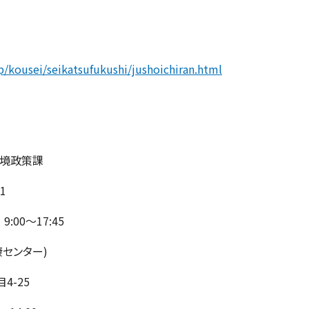
jp/kousei/seikatsufukushi/jushoichiran.html
環境政策課
1
0～17:45
センター)
4-25