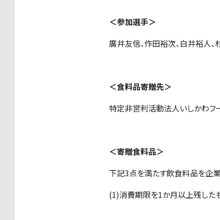
＜参加選手＞
廣井友信、作田裕次、白井裕人、
＜食料品寄贈先＞
特定非営利活動法人いしかわフー
＜寄贈食料品＞
下記3点を満たす飲食料品を企業
(1)消費期限を1か月以上残した