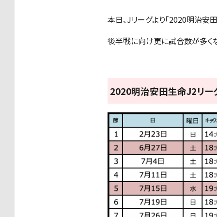
本日、Jリーグより「2020明治
後半戦に向け更に試合数が多くな
2020明治安田生命J2リ