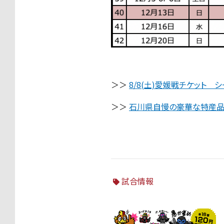
＞＞
8/8(土)愛媛戦チケット
＞＞
石川県自慢の豪華な特産品
試合情報