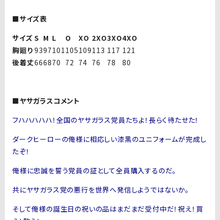
■サイズ表
サイズ
S
M
L
O
XO
2XO
3XO
4XO
胸廻り
93
97
101
105
109
113
117
121
後着丈
66
68
70
72
74
76
78
80
■ヤサガラスコメント
フハハハハハ！全国のヤサガラス党員たちよ！長らく待たせた！
ダークヒーローの俺様に相応しい漆黒のユニフォームが完成し
たぞ！
俺様に忠誠を誓う党員の証として全員購入するのだ。
共にヤサガラス党の悪行を世界へ発信しようではないか。
そして俺様の誕生日の祝いの品はまだまだ受付中だ！祝え！買