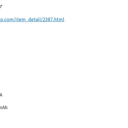
プ
op.com/item_detail/2387.html
A
mAh