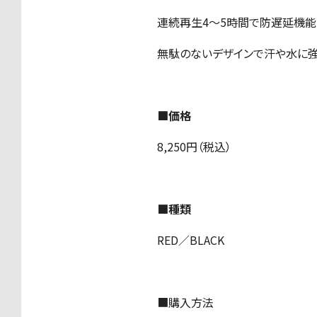
連続再生4〜5時間で防遅延機能
無駄のないデザインで汗や水に
■価格
8,250円（税込）
■種類
RED／BLACK
■購入方法