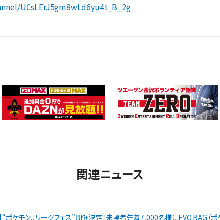
hannel/UCsLErJ5gm8wLd6yu4t_B_2g
関連ニュース
戦】“ポケモンＪリーグフェス”開催決定！来場者先着7,000名様にEVO BAG