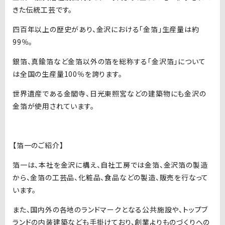
きた伝統工芸です。
四百年以上の歴史があり、金沢における「金箔」生産量は約
99％。
銀箔、真鍮箔など金箔以外の箔を総称する「金沢箔」について
は全国の生産量100％を誇ります。
世界遺産である金閣寺、日光東照宮などの建築物にも金沢の
金箔が使用されています。
【箔一のご紹介】
箔一は、本社を金沢に構え、自社工房では金箔、金沢箔の製造
から、金箔の工芸品、化粧品、食品などの製造、販売を行なって
います。
また、国内外の各地のランドマークとなる公共施設や、トップブ
ランドの内装建築なども手掛けており、創業よりものづくりへの