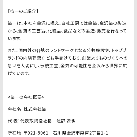
【箔一のご紹介】
箔一は、本社を金沢に構え、自社工房では金箔、金沢箔の製造
から、金箔の工芸品、化粧品、食品などの製造、販売を行なって
います。
また、国内外の各地のランドマークとなる公共施設や、トップブ
ランドの内装建築なども手掛けており、創業よりものづくりへの
想いを大切にし、伝統工芸、金箔の可能性を金沢から世界に広
げています。
<箔一の会社概要>
会社名：株式会社箔一
代 表：代表取締役社長 浅野 達也
所在地：〒921-8061 石川県金沢市森戸2丁目1-1