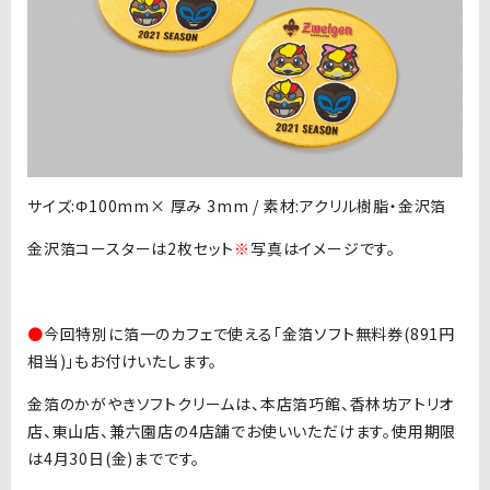
サイズ:Φ100mm× 厚み 3mm / 素材:アクリル樹脂・金沢箔
金沢箔コースターは2枚セット
※
写真はイメージです。
●
今回特別に箔一のカフェで使える「金箔ソフト無料券(891円
相当)」もお付けいたします。
金箔のかがやきソフトクリームは、本店箔巧館、香林坊アトリオ
店、東山店、兼六園店の4店舗でお使いいただけます。使用期限
は4月30日(金)までです。