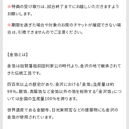
※
特典の受け取りは、試合終了までにお越しいただきますよう
お願いします。
※
期限を過ぎた場合や対象のお席のチケットが確認できない場
合は、引換できませんのでご注意ください。
【金箔とは】
金箔は加賀藩祖前田利家公の時代より、金沢の地で継承されて
きた伝統工芸です。
四百年以上の歴史があり、金沢における「金箔」生産量は約
99％。銀箔、真鍮箔など金箔以外の箔を総称する「金沢箔」につ
いては全国の生産量100％を誇ります。
世界遺産である金閣寺、日光東照宮などの建築物にも金沢の
金箔が使用されています。