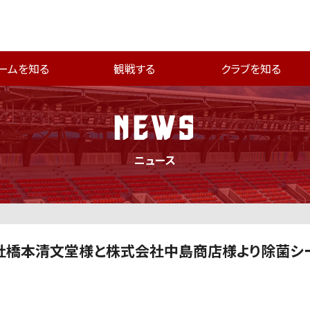
ームを知る
観戦する
クラブを知る
NEWS
ニュース
式会社橋本清文堂様と株式会社中島商店様より除菌シー