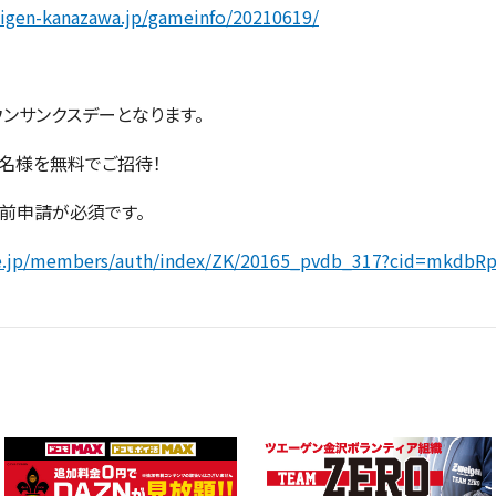
igen-kanazawa.jp/gameinfo/20210619/
ウンサンクスデーとなります。
0名様を無料でご招待！
事前申請が必須です。
e.jp/members/auth/index/ZK/20165_pvdb_317?cid=mkdbRp