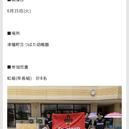
6月15日(火)
■場所
津幡町立つばた幼稚園
■参加児童
虹組(年長組) 計8名