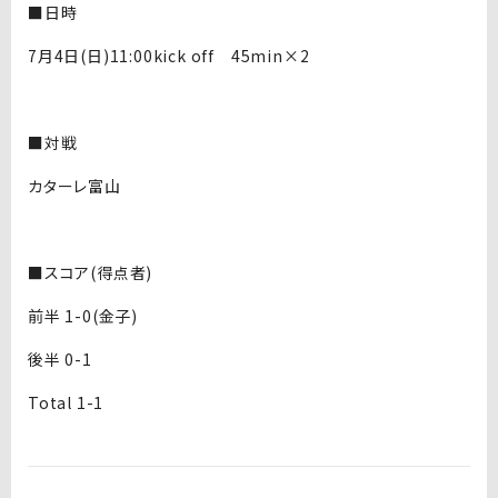
■日時
7月4日(日)11:00kick off 45min×2
■対戦
カターレ富山
■スコア(得点者)
前半 1-0(金子)
後半 0-1
Total 1-1