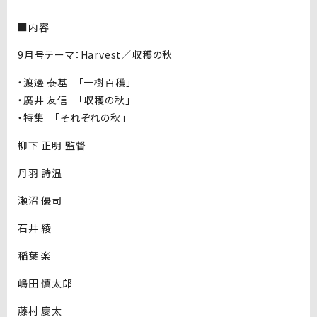
■内容
9月号テーマ：Harvest／収穫の秋
・渡邊 泰基 「一樹百穫」
・廣井 友信 「収穫の秋」
・特集 「それぞれの秋」
柳下 正明 監督
丹羽 詩温
瀬沼 優司
石井 綾
稲葉 楽
嶋田 慎太郎
藤村 慶太