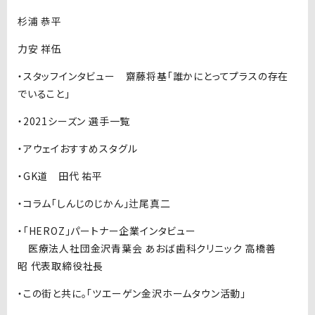
杉浦 恭平
力安 祥伍
・スタッフインタビュー 齋藤将基「誰かにとってプラスの存在
でいること」
・2021シーズン 選手一覧
・アウェイおすすめスタグル
・GK道 田代 祐平
・コラム「しんじのじかん」辻尾真二
・「HEROZ」パートナー企業インタビュー
医療法人社団金沢青葉会 あおば歯科クリニック 高橋善
昭 代表取締役社長
・この街と共に。「ツエーゲン金沢ホームタウン活動」