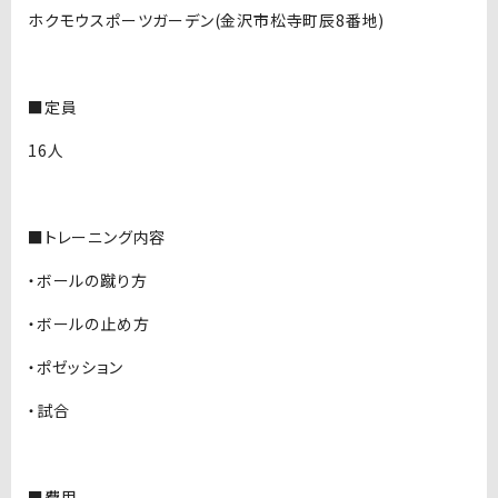
ホクモウスポーツガーデン(金沢市松寺町辰8番地)
■定員
16人
■トレーニング内容
・ボールの蹴り方
・ボールの止め方
・ポゼッション
・試合
■費用