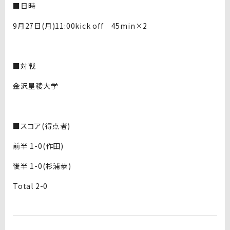
■日時
9月27日(月)11:00kick off 45min×2
■対戦
金沢星稜大学
■スコア(得点者)
前半 1-0(作田)
後半 1-0(杉浦恭)
Total 2-0