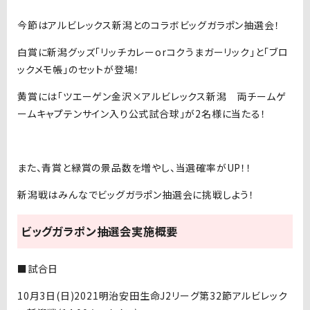
今節はアルビレックス新潟とのコラボビッグガラポン抽選会！
白賞に新潟グッズ「リッチカレーorコクうまガーリック」と「ブロ
ックメモ帳」のセットが登場！
黄賞には「ツエーゲン金沢×アルビレックス新潟 両チームゲ
ームキャプテンサイン入り公式試合球」が2名様に当たる！
また、青賞と緑賞の景品数を増やし、当選確率がUP！！
新潟戦はみんなでビッグガラポン抽選会に挑戦しよう！
ビッグガラポン抽選会実施概要
■試合日
10月3日(日)2021明治安田生命J2リーグ第32節アルビレック