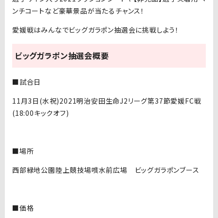
ンチコートなど豪華景品が当たるチャンス！
愛媛戦はみんなでビッグガラポン抽選会に挑戦しよう！
ビッグガラポン抽選会概要
■試合日
11月3日(水祝)2021明治安田生命J2リーグ第37節愛媛FC戦
(18:00キックオフ)
■場所
西部緑地公園陸上競技場噴水前広場 ビッグガラポンブース
■価格