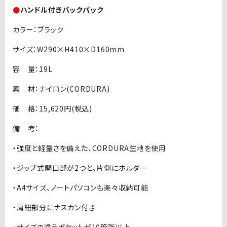
●
ハンドル付きバックパック
カラー：ブラック
サイズ：W290×H410×D160mm
容 量：19L
素 材：ナイロン(CORDURA)
価 格：15,620円(税込)
備 考：
・強度と軽量さを備えた、CORDURA生地を使用
・ジップ式開口部が2つと、片側にホルダー
・A4サイズ、ノートパソコンも楽々収納可能
・肩紐部分にナスカン付き