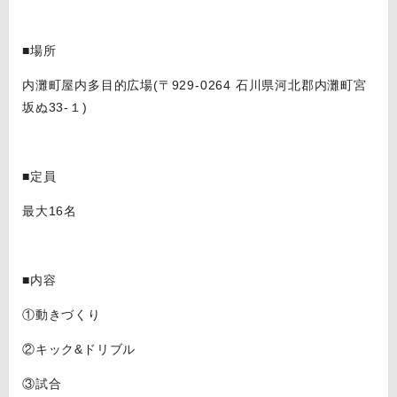
■場所
内灘町屋内多目的広場(〒929-0264 石川県河北郡内灘町宮
坂ぬ33-１)
■定員
最大16名
■内容
①動きづくり
②キック&ドリブル
③試合