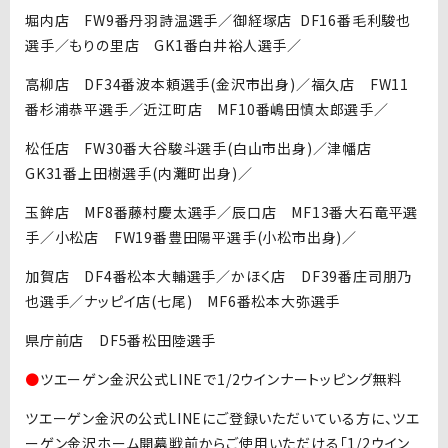
堀内店 FW9番丹羽詩温選手／御経塚店 DF16番毛利駿也
選手／もりの里店 GK1番白井裕人選手／
高柳店 DF34番波本頼選手(金沢市出身)／福久店 FW11
番杉浦恭平選手／近江町店 MF10番嶋田慎太郎選手／
松任店 FW30番大谷駿斗選手(白山市出身)／津幡店
GK31番上田樹選手(内灘町出身)／
玉鉾店 MF8番藤村慶太選手／辰口店 MF13番大石竜平選
手／小松店 FW19番豊田陽平選手(小松市出身)／
加賀店 DF4番松本大輔選手／かほく店 DF39番庄司朋乃
也選手／ナッピイ店(七尾) MF6番松本大弥選手
県庁前店 DF5番松田陸選手
●
ツエーゲン金沢公式LINEで1/2ウインナートッピング無料
ツエーゲン金沢の公式LINEにご登録いただいている方に、ツエ
ーゲン金沢ホーム開幕戦前からご使用いただける「1/2ウイン