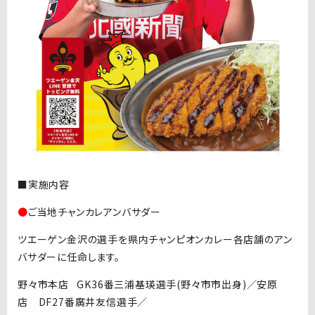
■実施内容
●
ご当地チャンカレアンバサダー
ツエーゲン金沢の選手を県内チャンピオンカレー各店舗のアン
バサダーに任命します。
野々市本店 GK36番三浦基瑛選手(野々市市出身)／安原
店 DF27番廣井友信選手／