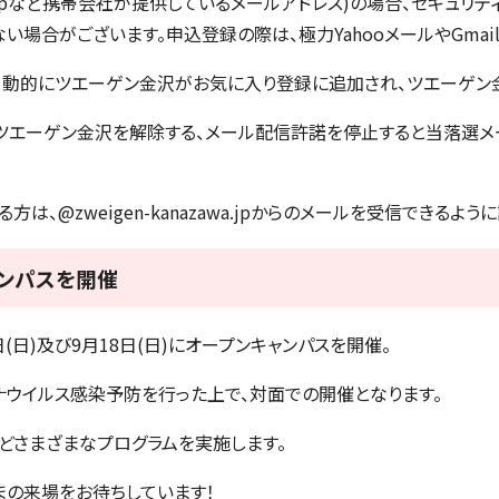
ne.jpなど携帯会社が提供しているメールアドレス)の場合、セキュリ
い場合がございます。申込登録の際は、極力YahooメールやGmai
自動的にツエーゲン金沢がお気に入り登録に追加され、ツエーゲン
らツエーゲン金沢を解除する、メール配信許諾を停止すると当落選メ
は、@zweigen-kanazawa.jpからのメールを受信できるよ
ンパスを開催
(日)及び9月18日(日)にオープンキャンパスを開催。
ナウイルス感染予防を行った上で、対面での開催となります。
どさまざまなプログラムを実施します。
まの来場をお待ちしています！