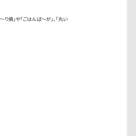
～り焼」や「ごはんば～が」、「丸い