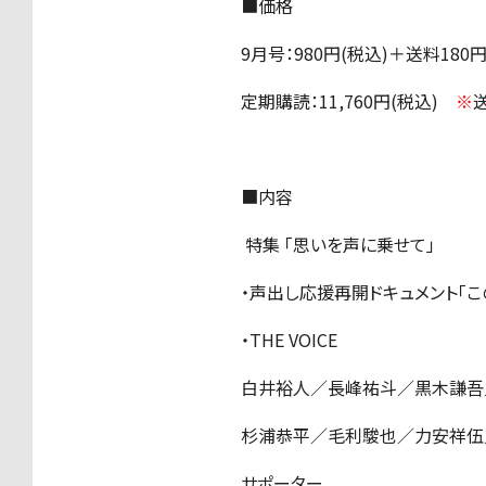
■価格
9月号：980円(税込)＋送料180
定期購読：11,760円(税込)
※
■内容
特集 「思いを声に乗せて」
・声出し応援再開ドキュメント「こ
・THE VOICE
白井裕人／長峰祐斗／黒木謙吾
杉浦恭平／毛利駿也／力安祥伍
サポーター