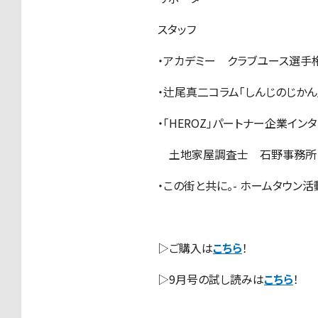
スタッフ
・アカデミー クラブユース選手
・辻尾真二コラム「しんじのじかん
・「HEROZ」パートナー企業イン
土地家屋調査士 石野事務所
・この街と共に。- ホームタウン活動
▷ご購入は
こちら
！
▷9月号の試し読みは
こちら
！