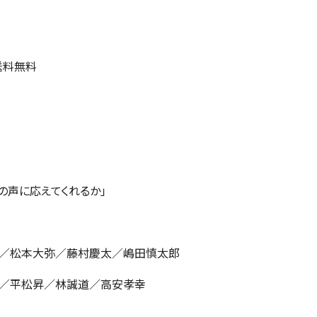
円
送料無料
の声に応えてくれるか」
／松本大弥／藤村慶太／嶋田慎太郎
／平松昇／林誠道／高安孝幸