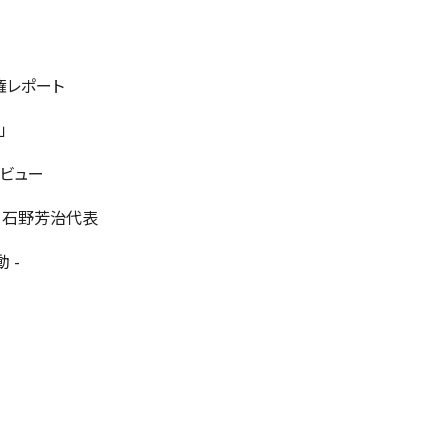
権レポート
」
タビュー
 石野芳治代表
 -