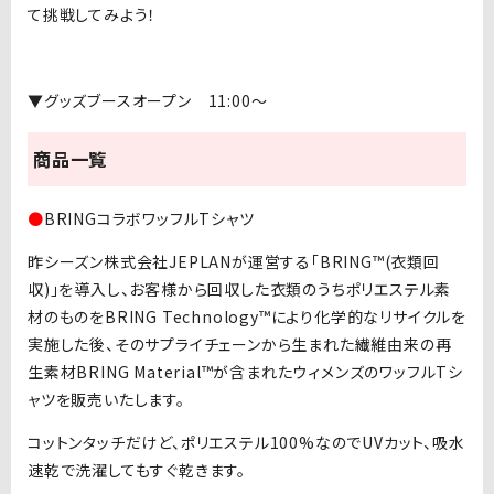
て挑戦してみよう！
▼グッズブースオープン 11:00〜
商品一覧
●
BRINGコラボワッフルTシャツ
昨シーズン株式会社JEPLANが運営する「BRING™(衣類回
収)」を導入し、お客様から回収した衣類のうちポリエステル素
材のものをBRING Technology™により化学的なリサイクルを
実施した後、そのサプライチェーンから生まれた繊維由来の再
生素材BRING Material™が含まれたウィメンズのワッフルTシ
ャツを販売いたします。
コットンタッチだけど、ポリエステル100%なのでUVカット、吸水
速乾で洗濯してもすぐ乾きます。