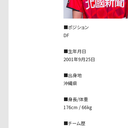
■ポジション
DF
■生年月日
2001年9月25日
■出身地
沖縄県
■身長/体重
176cm / 66kg
■チーム歴