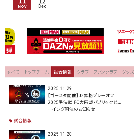
11
12
Nov
Dec
すべて
トップチーム
試合情報
クラブ
ファンクラブ
グッズ
2025.11.29
【ゴースタ開催】J2昇格プレーオフ
2025準決勝 FC大阪戦パブリックビュ
ーイング開催のお知らせ
試合情報
2025.11.28