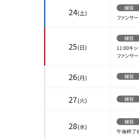
練習
24
(土)
ファンサ
練習
25
(日)
11:00キ
ファンサ
26
練習
(月)
27
練習
(火)
練習
28
(水)
午後終了