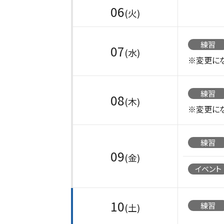
06
(火)
練習
07
(水)
※変更にな
練習
08
(木)
※変更にな
練習
09
(金)
イベント
10
練習
(土)