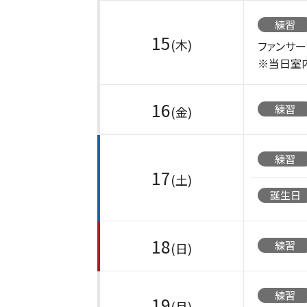
練習
15
(木)
ファンサ
※当日室
16
練習
(金)
練習
17
(土)
誕生日
18
練習
(日)
練習
19
(月)