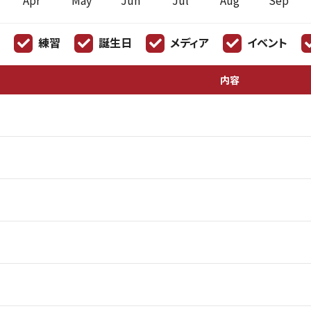
Apr
May
Jun
Jul
Aug
Sep
練習
誕生日
メディア
イベント
内容