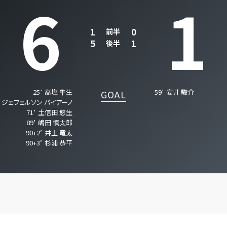
6
1
1
0
前半
5
1
後半
25’
高塩 隼生
59’
安井 駿介
GOAL
ジェフェルソン バイアーノ
71’
土信田 悠生
89’
嶋田 慎太郎
90+2’
井上 竜太
90+3’
杉浦 恭平